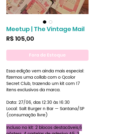
Meetup | The Vintage Mail
Preço
R$ 105,00
Fora de Estoque
Essa edição vem ainda mais especial:
fizemos uma collab com o Qcolor
Secret Club, trazendo um kit com 17
itens exclusivos da marca.
Data: 27/06, das 12:30 às 16:30
Local: Salt Burger n Bar — Santana/SP
(consumação livre)
Incluso no kit: 2 blocos destacáveis,6
pôsters, 4 cartelas de adesivo A5, 3