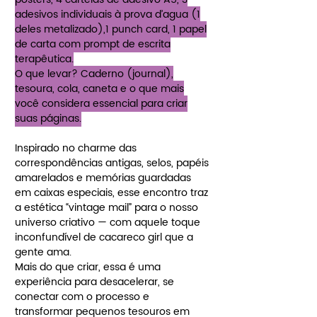
adesivos individuais à prova d’agua (1
deles metalizado),1 punch card, 1 papel
de carta com prompt de escrita
terapêutica.
O que levar? Caderno (journal),
tesoura, cola, caneta e o que mais
você considera essencial para criar
suas páginas.
Inspirado no charme das
correspondências antigas, selos, papéis
amarelados e memórias guardadas
em caixas especiais, esse encontro traz
a estética “vintage mail” para o nosso
universo criativo — com aquele toque
inconfundível de cacareco girl que a
gente ama.
Mais do que criar, essa é uma
experiência para desacelerar, se
conectar com o processo e
transformar pequenos tesouros em