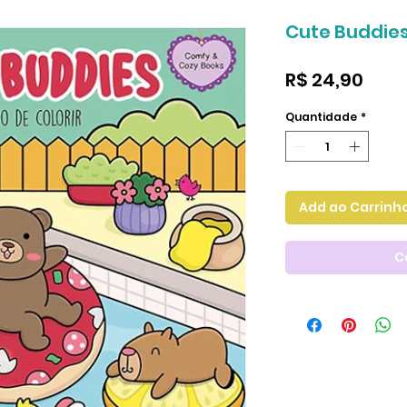
Cute Buddies 
Preç
R$ 24,90
Quantidade
*
Add ao Carrinh
C