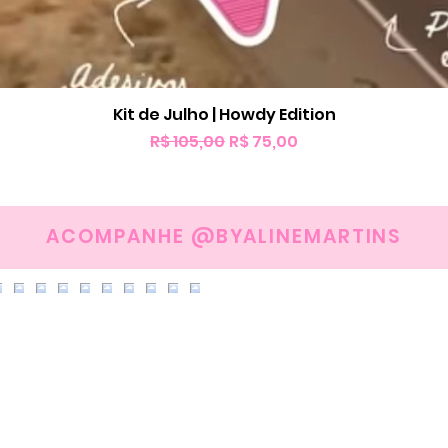
Kit de Julho | Howdy Edition
Visualização rápida
Preço normal
Preço promocional
R$ 105,00
R$ 75,00
ACOMPANHE @BYALINEMARTINS