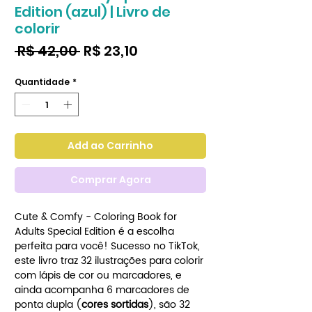
Edition (azul) | Livro de
colorir
Preço
Preço
 R$ 42,00 
R$ 23,10
normal
promocional
Quantidade
*
Add ao Carrinho
Comprar Agora
Cute & Comfy - Coloring Book for
Adults Special Edition é a escolha
perfeita para você! Sucesso no TikTok,
este livro traz 32 ilustrações para colorir
com lápis de cor ou marcadores, e
ainda acompanha 6 marcadores de
ponta dupla (
cores sortidas
), são 32